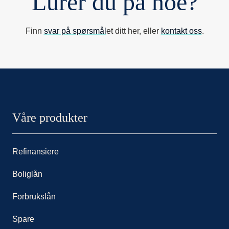
Lurer du på noe?
Finn
svar på spørsmål
et ditt her, eller
kontakt oss
.
Nordax sidor
Våre produkter
Refinansiere
Boliglån
Forbrukslån
Spare