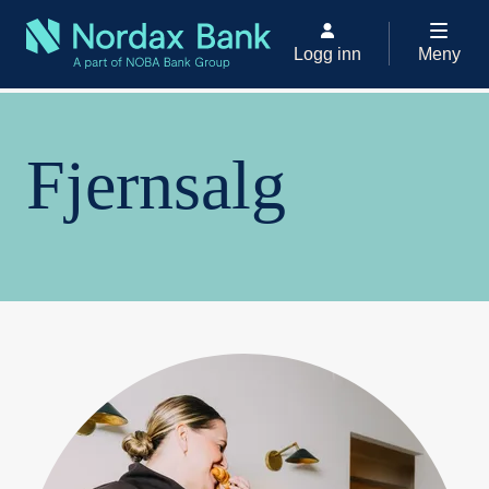
Logg inn
Meny
Låne
Forbrukslån
Fjernsalg
Fjernsalg