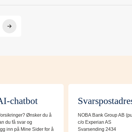
AI-chatbot
Svarspostadre
 forsikringer? Ønsker du å
NOBA Bank Group AB (pu
an du få svar og
c/o Experian AS
ogg inn på Mine Sider for å
Svarsending 2434