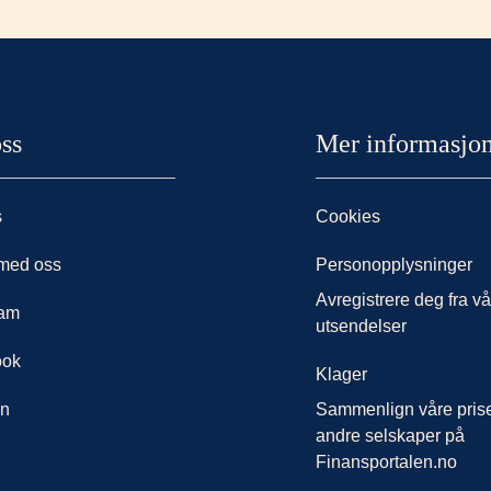
ss
Mer informasjo
s
Cookies
med oss
Personopplysninger
Avregistrere deg fra v
ram
utsendelser
ook
Klager
in
Sammenlign våre pris
andre selskaper på
Finansportalen.no