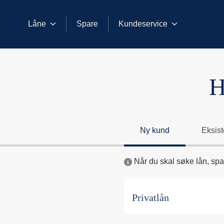
Låne
Spare
Kundeservice
Kontakt
H
Ny kund
Eksis
Når du skal søke lån, sp
Privatlån