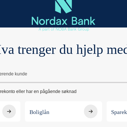
va trenger du hjelp me
terende kunde
arekonto eller har en pågående søknad
Boliglån
Sparek