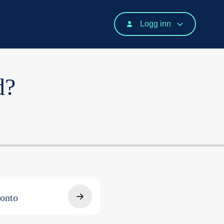
Logg inn
d?
onto