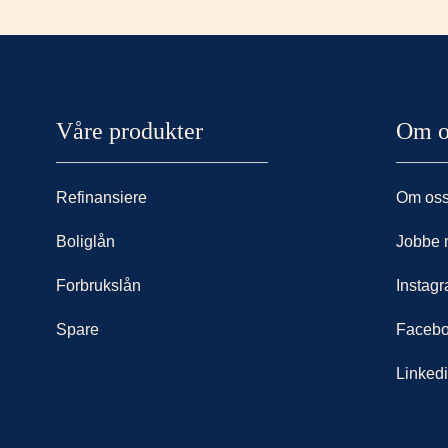
Nordax sidor
Våre produkter
Om o
Refinansiere
Om os
Boliglån
Jobbe 
Forbrukslån
Instag
Spare
Faceb
Linked