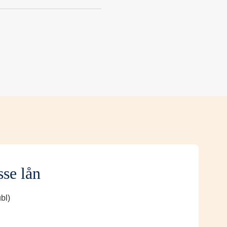
sse lån
bl)