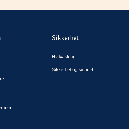
n
Sikkerhet
Hvitvasking
Sikkerhet og svindel
åre
er med