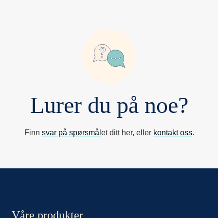
Lurer du på noe?
Finn
svar på spørsmål
et ditt her, eller
kontakt oss
.
Nordax sidor
Våre produkter