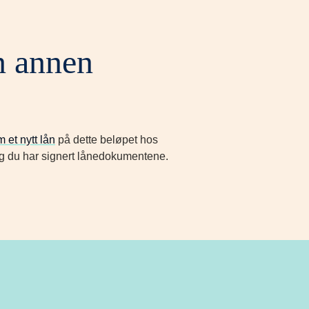
en annen
 et nytt lån
på dette beløpet hos
t og du har signert lånedokumentene.