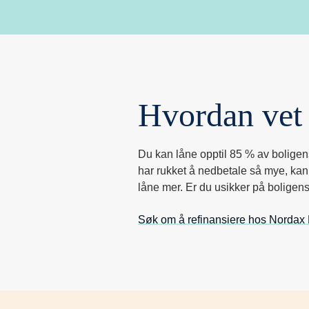
Hvordan vet 
Du kan låne opptil 85 % av boligens 
har rukket å nedbetale så mye, kan d
låne mer. Er du usikker på boligens
Søk om å refinansiere hos Nordax