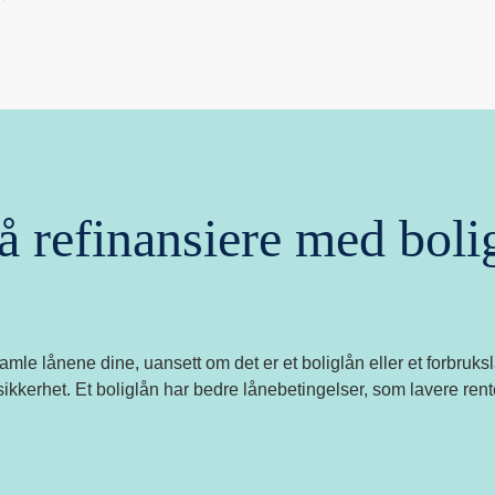
 å refinansiere med bol
 å samle lånene dine, uansett om det er et boliglån eller et forbru
kkerhet. Et boliglån har bedre lånebetingelser, som lavere rente