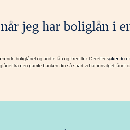
når jeg har boliglån i 
de boliglånet og andre lån og kreditter. Deretter
søker du om
liglånet fra den gamle banken din så snart vi har innvilget låne