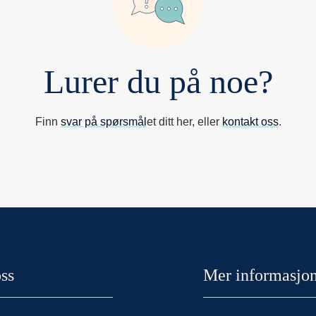
Lurer du på noe?
Finn
svar på spørsmål
et ditt her, eller
kontakt oss
.
ss
Mer informasjo